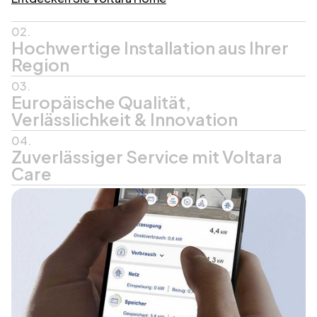
02.
Hochwertige Installation aus Ihrer
Region
03.
Europäische Qualität,
Verlässlichkeit & Innovation
04.
Zuverlässiger Service mit Voltara
Care