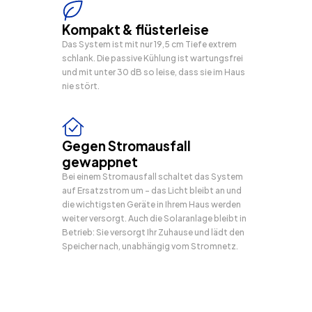
Kompakt & flüsterleise
Das System ist mit nur 19,5 cm Tiefe extrem
schlank. Die passive Kühlung ist wartungsfrei
und mit unter 30 dB so leise, dass sie im Haus
nie stört.
Gegen Stromausfall
gewappnet
Bei einem Stromausfall schaltet das System
auf Ersatzstrom um – das Licht bleibt an und
die wichtigsten Geräte in Ihrem Haus werden
weiter versorgt. Auch die Solaranlage bleibt in
Betrieb: Sie versorgt Ihr Zuhause und lädt den
Speicher nach, unabhängig vom Stromnetz.