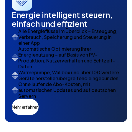
Energie intelligent steuern,
einfach und effizient
Alle Energieflüsse im Überblick – Erzeugung,
Verbrauch, Speicherung und Steuerung in
einer App
Automatische Optimierung Ihrer
Energienutzung – auf Basis von PV-
Produktion, Nutzerverhalten und Echtzeit-
Daten
Wärmepumpe, Wallbox und über 100 weitere
Geräte herstellerübergreifend eingebunden
Ohne laufende Abo-Kosten, mit
automatischen Updates und auf deutschen
Servern
Mehr erfahren