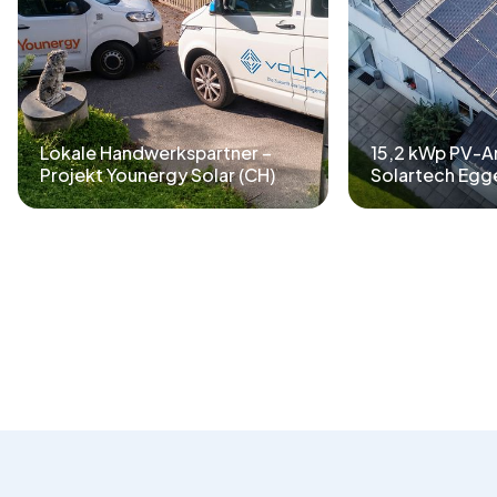
Lokale Handwerkspartner –
15,2 kWp PV-An
Projekt Younergy Solar (CH)
Solartech Egge