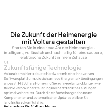
Die Zukunft der Heimenergie
mit Voltara gestalten
Starten Sie in eine neue Ära der Heimenergie -
intelligent, verlässlich und nachhaltig für eine saubere,
elektrische Zukunft in Ihrem Zuhause
01.
Zukunftsfähige Technologie
Voltara kombiniert robuste Hardware mit einer innovativen
Softwareplattform, die sich an neue Energiemarktbedingungen
anpasst. Mit Voltara Home sind Sie auf neue Entwicklungen wie
flexible Verbrauchersteuerung und netzdienliche Leistungen
optimal vorbereitet. Durch die einfache Integration neuer
Komponenten und automatischen Updates bleiben Sie
langfristig zukunftsfähig.
Entdecken Sie Voltara Home