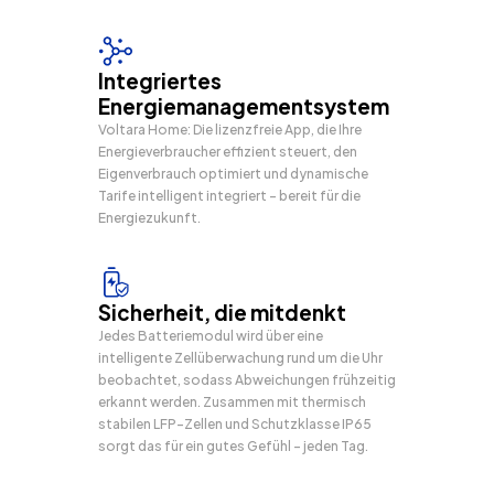
Integriertes
Energiemanagementsystem
Voltara Home: Die lizenzfreie App, die Ihre
Energieverbraucher effizient steuert, den
Eigenverbrauch optimiert und dynamische
Tarife intelligent integriert - bereit für die
Energiezukunft.
Sicherheit, die mitdenkt
Jedes Batteriemodul wird über eine
intelligente Zellüberwachung rund um die Uhr
beobachtet, sodass Abweichungen frühzeitig
erkannt werden. Zusammen mit thermisch
stabilen LFP-Zellen und Schutzklasse IP65
sorgt das für ein gutes Gefühl – jeden Tag.