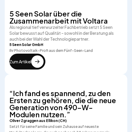
5 Seen Solar über die
Zusammenarbeit mit Voltara
Als regional tief verwurzelter Fachbetrieb setzt 5 Seen
Solar bewusst auf Qualität – sowohl in der Beratung als
auch bei der Wahl der Technologiepartner.
5 Seen Solar GmbH
Ihr Photovoltaik-Profi aus dem Fünf-Seen-Land
Zum Artikel
“Ich fand es spannend, zu den
Ersten zu gehören, die die neue
Generation von 490-W-
Modulen nutzen.”
Oliver Zgraggen aus Ellikon (CH)
Setzt für seine Familie und sein Zuhause auf neueste