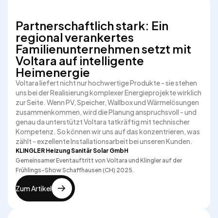
Partnerschaftlich stark: Ein
regional verankertes
Familienunternehmen setzt mit
Voltara auf intelligente
Heimenergie
Voltara liefert nicht nur hochwertige Produkte - sie stehen
uns bei der Realisierung komplexer Energieprojekte wirklich
zur Seite. Wenn PV, Speicher, Wallbox und Wärmelösungen
zusammenkommen, wird die Planung anspruchsvoll - und
genau da unterstützt Voltara tatkräftig mit technischer
Kompetenz. So können wir uns auf das konzentrieren, was
zählt - exzellente Installationsarbeit bei unseren Kunden.
KLINGLER Heizung Sanitär Solar GmbH
Gemeinsamer Eventauftritt von Voltara und Klingler auf der
Frühlings-Show Schaffhausen (CH) 2025.
Zum Artikel