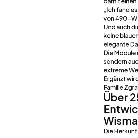
damit einen
„Ich fand es
von 490-W-M
Und auch di
keine blauen
elegante Da
Die Module ü
sondern auc
extreme Wet
Ergänzt wird
Familie Zgra
Über 2
Entwic
Wisma
Die Herkunft