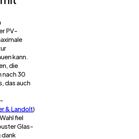
n
ner PV-
maximale
zur
auen kann.
n, die
h nach 30
s, das auch
V-
r & Landolt
)
ahl fiel
uster Glas-
g dank