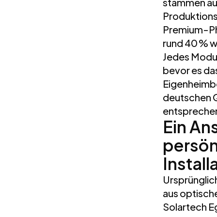
stammen au
Produktions
Premium-Pho
rund 40 % w
Jedes Modul
bevor es das
Eigenheimbe
deutschen Q
entspreche
Ein An
persön
Install
Ursprünglic
aus optisch
Solartech Eg