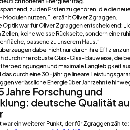
 deutlich höheren Energieertrag.
 spannend, zu den Ersten zu gehören, die die neu
odulen nutzen.”, erzählt Oliver Zgraggen.
e Optik war für Oliver Zgraggen entscheidend: „I
 Zellen, keine weisse Rückseite, sondern eine ruh
chfläche, passend zu unserem Haus.”
berzeugen dabei nicht nur durch ihre Effizienz un
h durch ihre robuste Glas-Glas-Bauweise, die b
terbedingungen und maximale Langlebigkeit aus
 das durch eine 30-jährige lineare Leistungsgaran
ggen verlässliche Energie über Jahrzehnte hinweg
5 Jahre Forschung und
klung: deutsche Qualität au
r
 war ein weiterer Punkt, der für Zgraggen zählte