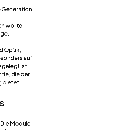
e Generation
ch wollte
ige,
d Optik,
esonders auf
gelegt ist.
tie, die der
 bietet.
s
: Die Module