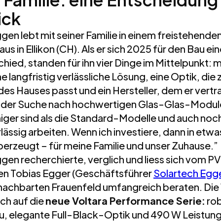
ick
gen lebt mit seiner Familie in einem freistehende
aus in Ellikon (CH). Als er sich 2025 für den Bau ei
hied, standen für ihn vier Dinge im Mittelpunkt: 
ne langfristig verlässliche Lösung, eine Optik, die 
des Hauses passt und ein Hersteller, dem er vertr
f der Suche nach hochwertigen Glas-Glas-Module
higer sind als die Standard-Modelle und auch noc
lässig arbeiten. Wenn ich investiere, dann in etwa
berzeugt – für meine Familie und unser Zuhause.”
gen recherchierte, verglich und liess sich vom P
n Tobias Egger (Geschäftsführer
Solartech Egge
achbarten Frauenfeld umfangreich beraten. Die W
ch auf die
neue Voltara Performance Serie:
rob
, elegante Full-Black-Optik und 490 W Leistun