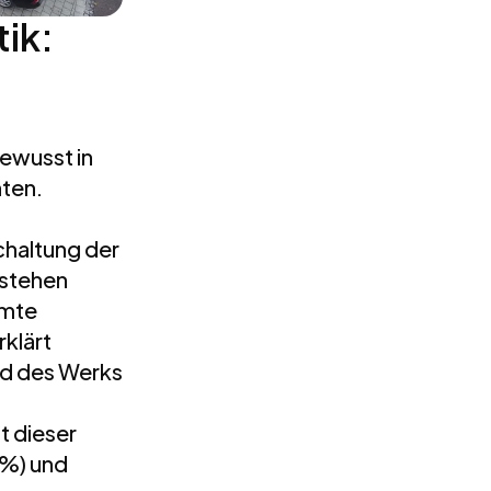
tik:
ewusst in
hten.
chaltung der
tstehen
amte
rklärt
nd des Werks
t dieser
 %) und