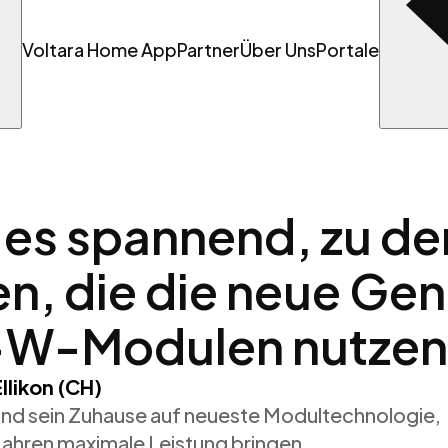
Voltara Home App
Partner
Über Uns
Portale
 es spannend, zu de
n, die die neue Gen
-W-Modulen nutzen
llikon (CH)
e und sein Zuhause auf neueste Modultechnologie,
Jahren maximale Leistung bringen.