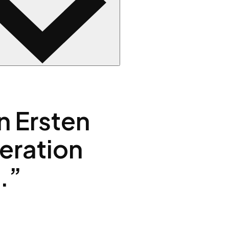
n Ersten
eration
.”