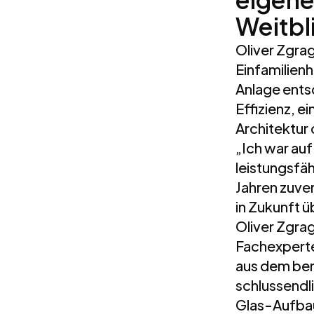
Weitbl
Oliver Zgrag
Einfamilienh
Anlage entsc
Effizienz, ei
Architektur 
„Ich war au
leistungsfä
Jahren zuver
in Zukunft ü
Oliver Zgrag
Fachexperte
aus dem ben
schlussendli
Glas-Aufbau