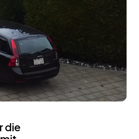
r die
 mit