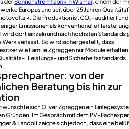
s der
Sonnenstromfabrik in Wismar
, einem der 
werke Europas und seit über 25 Jahren Qualitätsf
tovoltaik. Die Produktion ist CO₂-auditiert und
eniger Emissionen als konventionelle Herstellun
 wird dort einzeln und nach höchsten Standards 
 Werk verlässt. So wird sichergestellt, dass
sitzer wie Familie Zgraggen nur Module erhalten,
ualitäts-, Leistungs- und Sicherheitsstandards
n.
sprechpartner: von der
lichen Beratung bis hin zur
ation
h wünschte sich Oliver Zgraggen ein Einlegesyste
en Gründen. Im Gespräch mit dem PV-Fachexper
ger & Landolt zeigte sich jedoch, dass eine belü