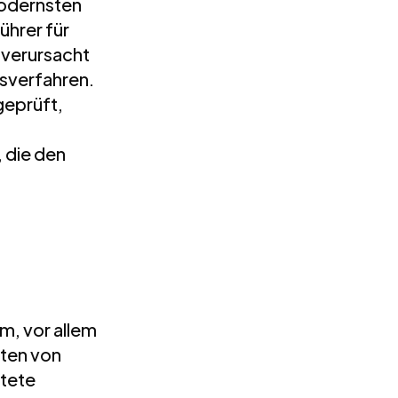
modernsten
ührer für
 verursacht
gsverfahren.
geprüft,
 die den
m, vor allem
ten von
ftete