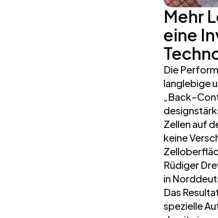
Mehr L
eine In
Techno
Die Perform
langlebige 
„Back-Conta
designstärk
Zellen auf 
keine Versc
Zelloberfläc
Rüdiger Dre
in Norddeut
Das Resulta
spezielle A