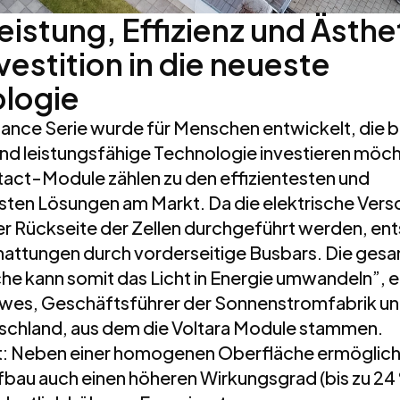
eistung, Effizienz und Ästhe
vestition in die neueste
logie
ance Serie wurde für Menschen entwickelt, die b
und leistungsfähige Technologie investieren möc
ct-Module zählen zu den effizientesten und
sten Lösungen am Markt. Da die elektrische Vers
der Rückseite der Zellen durchgeführt werden, en
hattungen durch vorderseitige Busbars. Die ges
he kann somit das Licht in Energie umwandeln”, e
wes, Geschäftsführer der Sonnenstromfabrik u
schland, aus dem die Voltara Module stammen.
t: Neben einer homogenen Oberfläche ermöglich
ufbau auch einen höheren Wirkungsgrad (bis zu 24