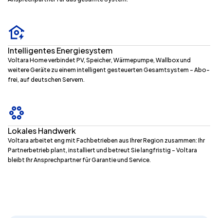
Intelligentes Energiesystem
Voltara Home verbindet PV, Speicher, Wärmepumpe, Wallbox und
weitere Geräte zu einem intelligent gesteuerten Gesamtsystem – Abo-
frei, auf deutschen Servern.
Lokales Handwerk
Voltara arbeitet eng mit Fachbetrieben aus Ihrer Region zusammen: Ihr
Partnerbetrieb plant, installiert und betreut Sie langfristig – Voltara
bleibt Ihr Ansprechpartner für Garantie und Service.