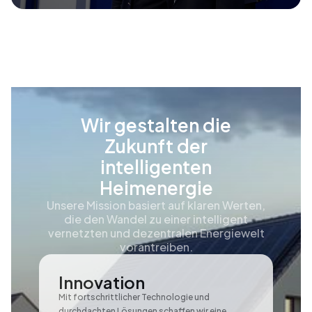
Wir gestalten die
Zukunft der
intelligenten
Heimenergie
Unsere Mission basiert auf klaren Werten,
die den Wandel zu einer intelligent
vernetzten und dezentralen Energiewelt
vorantreiben.
Innovation
Mit fortschrittlicher Technologie und
durchdachten Lösungen schaffen wir eine