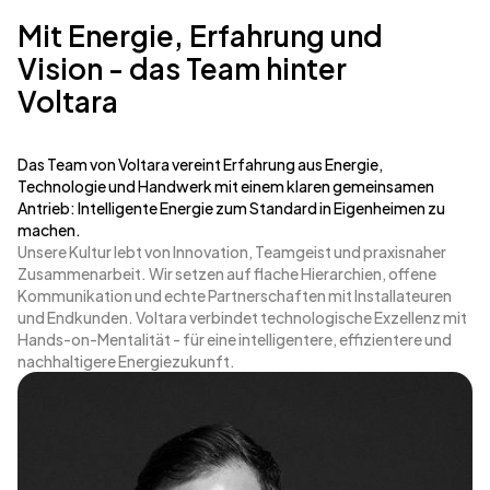
Mit Energie, Erfahrung und
Vision - das Team hinter
Voltara
Das Team von Voltara vereint Erfahrung aus Energie,
Technologie und Handwerk mit einem klaren gemeinsamen
Antrieb: Intelligente Energie zum Standard in Eigenheimen zu
machen.
Unsere Kultur lebt von Innovation, Teamgeist und praxisnaher
Zusammenarbeit. Wir setzen auf flache Hierarchien, offene
Kommunikation und echte Partnerschaften mit Installateuren
und Endkunden. Voltara verbindet technologische Exzellenz mit
Hands-on-Mentalität - für eine intelligentere, effizientere und
nachhaltigere Energiezukunft.