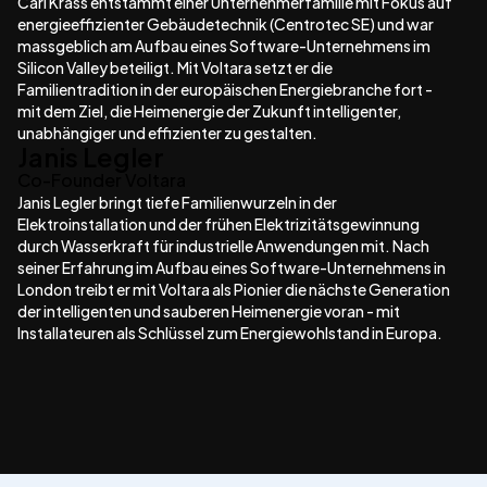
Carl Krass entstammt einer Unternehmerfamilie mit Fokus auf
energieeffizienter Gebäudetechnik (Centrotec SE) und war
massgeblich am Aufbau eines Software-Unternehmens im
Silicon Valley beteiligt. Mit Voltara setzt er die
Familientradition in der europäischen Energiebranche fort -
mit dem Ziel, die Heimenergie der Zukunft intelligenter,
unabhängiger und effizienter zu gestalten.
Janis Legler
Co-Founder Voltara
Janis Legler bringt tiefe Familienwurzeln in der
Elektroinstallation und der frühen Elektrizitätsgewinnung
durch Wasserkraft für industrielle Anwendungen mit. Nach
seiner Erfahrung im Aufbau eines Software-Unternehmens in
London treibt er mit Voltara als Pionier die nächste Generation
der intelligenten und sauberen Heimenergie voran - mit
Installateuren als Schlüssel zum Energiewohlstand in Europa.